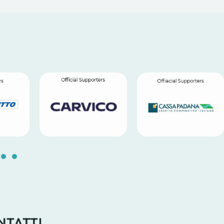
5
16
17
18
19
20
21
22
23
24
NTATTI