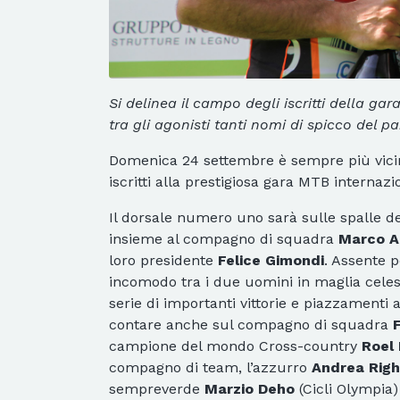
Si delinea il campo degli iscritti della g
tra gli agonisti tanti nomi di spicco del 
Domenica 24 settembre è sempre più vicina
iscritti alla prestigiosa gara MTB internaz
Il dorsale numero uno sarà sulle spalle d
insieme al compagno di squadra
Marco A
loro presidente
Felice Gimondi
. Assente 
incomodo tra i due uomini in maglia cele
serie di importanti vittorie e piazzamenti
contare anche sul compagno di squadra
campione del mondo Cross-country
Roel 
compagno di team, l’azzurro
Andrea Righ
sempreverde
Marzio Deho
(Cicli Olympia)