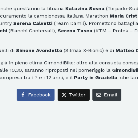
anche quest’anno la lituana
Katazina Sosna
(Torpado-Sudti
 sicuramente la campionessa italiana Marathon
Maria Crist
ountry
Serena Calvetti
(Team Damil). Promettono battaglia
chi
(Bianchi Contervail),
Serena Tasca
(KTM – Protek – 
elli di
Simone Avondetto
(Silmax X-Bionic) e di
Matteo 
à già in pieno clima GimondiBike: oltre alla consueta conseg
alle 10,30, saranno riproposti nel pomeriggio la
GimondiBi
compresa tra i 7 e i 12 anni, e il
Party in Graziella
, che ta
Facebook
Twitter
Email