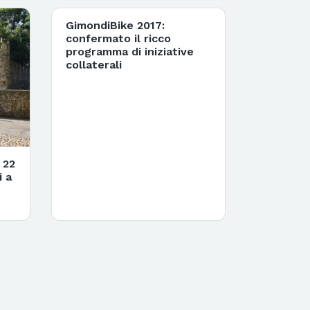
GimondiBike 2017:
confermato il ricco
programma di iniziative
collaterali
 22
i a