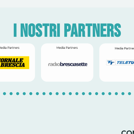
I nostri partners
1
2
3
4
5
6
7
8
9
10
11
12
13
14
1
CO