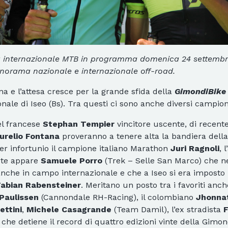
ara internazionale MTB in programma domenica 24 settembre a
panorama nazionale e internazionale off-road.
 e l’attesa cresce per la grande sfida della
GimondiBike 
ionale di Iseo (Bs). Tra questi ci sono anche diversi campion
el francese
Stephan Tempier
vincitore uscente, di recent
urelio Fontana
proveranno a tenere alta la bandiera della
per infortunio il campione italiano Marathon
Juri Ragnoli
, 
ste appare
Samuele Porro
(Trek – Selle San Marco) che n
 anche in campo internazionale e che a Iseo si era imposto 
Fabian Rabensteiner
. Meritano un posto tra i favoriti an
Paulissen
(Cannondale RH-Racing), il colombiano
Jhonna
ettini
,
Michele Casagrande
(Team Damil), l’ex stradista
F
 che detiene il record di quattro edizioni vinte della Gimon