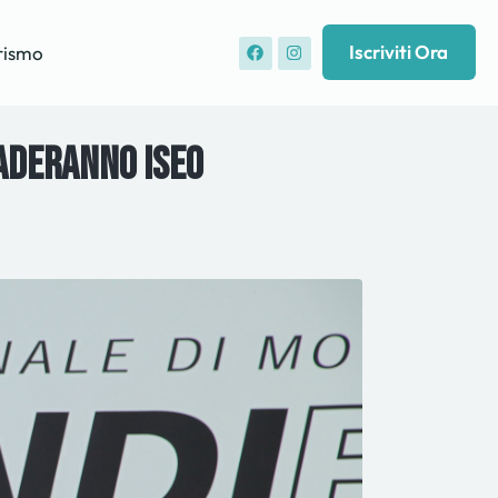
Iscriviti Ora
rismo
vaderanno Iseo