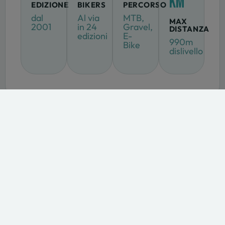
KM
EDIZIONE
BIKERS
PERCORSO
dal
Al via
MTB,
MAX
2001
in 24
Gravel,
DISTANZA
edizioni
E-
990m
Bike
dislivello
S
NEWS
ULTIME
TUTTI GLI ARTICOLI