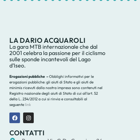
1
2
3
4
5
6
7
8
9
10
11
12
13
14
1
LA DARIO ACQUAROLI
La gara MTB internazionale che dal
2001 celebra la passione per il ciclismo
sulle sponde incantevoli del Lago
d’Iseo.
Erogazioni pubbliche –
Obblighi informativi per le
erogazioni pubbliche: gli aiuti di Stato e gli aiuti de
minimis ricevuti dalla nostra impresa sono contenuti nel
Registro nazionale degli aiuti di Stato di cui all’art. 52
della L. 234/2012 a cui si rinvia e consultabili al
seguente
link
CONTATTI