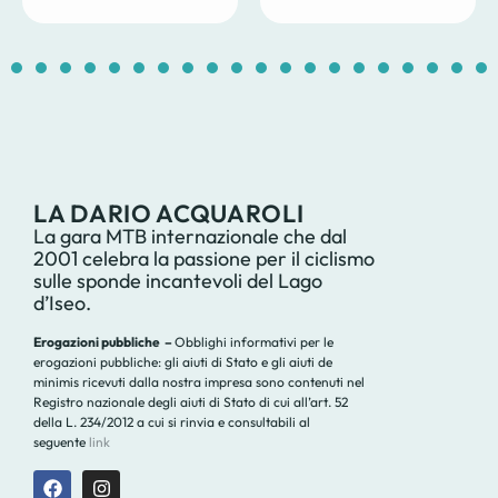
1
2
3
4
5
6
7
8
9
10
11
12
13
14
1
LA DARIO ACQUAROLI
La gara MTB internazionale che dal
2001 celebra la passione per il ciclismo
sulle sponde incantevoli del Lago
d’Iseo.
Erogazioni pubbliche –
Obblighi informativi per le
erogazioni pubbliche: gli aiuti di Stato e gli aiuti de
minimis ricevuti dalla nostra impresa sono contenuti nel
Registro nazionale degli aiuti di Stato di cui all’art. 52
della L. 234/2012 a cui si rinvia e consultabili al
seguente
link