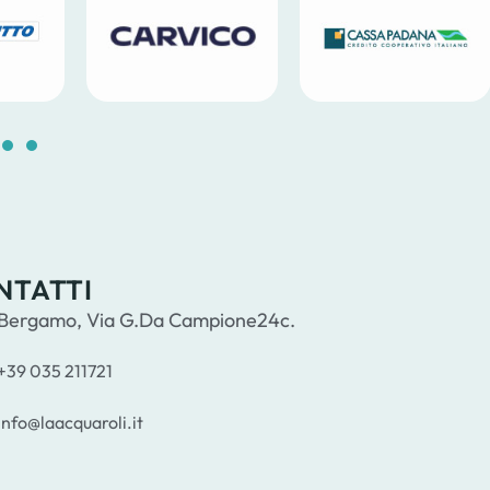
5
16
17
18
19
20
21
22
23
24
NTATTI
Bergamo, Via G.Da Campione24c.
+39 035 211721
info@laacquaroli.it