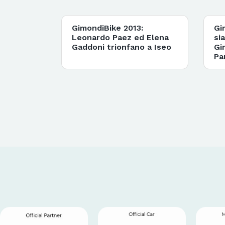
GimondiBike 2013:
Gi
Leonardo Paez ed Elena
si
Gaddoni trionfano a Iseo
Gi
Pa