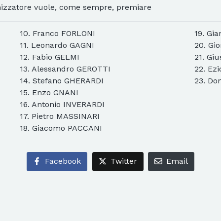
anizzatore vuole, come sempre, premiare
10. Franco FORLONI
19. Gi
11. Leonardo GAGNI
20. Gi
12. Fabio GELMI
21. Gi
13. Alessandro GEROTTI
22. Ez
14. Stefano GHERARDI
23. D
15. Enzo GNANI
16. Antonio INVERARDI
17. Pietro MASSINARI
18. Giacomo PACCANI
Facebook
Twitter
Email