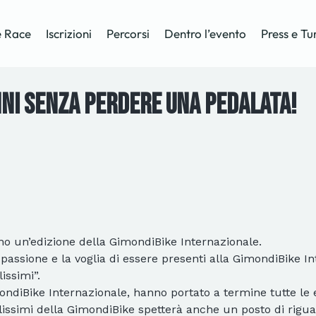
 Race
Iscrizioni
Percorsi
Dentro l’evento
Press e Tu
anni senza perdere una pedalata!
o un’edizione della GimondiBike Internazionale.
 passione e la voglia di essere presenti alla GimondiBike I
issimi”.
ndiBike Internazionale, hanno portato a termine tutte le e
lissimi della GimondiBike spetterà anche un posto di riguar