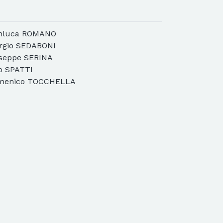
anluca ROMANO
orgio SEDABONI
useppe SERINA
io SPATTI
omenico TOCCHELLA