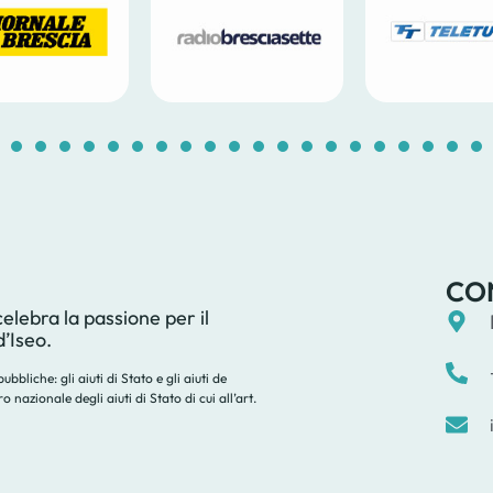
1
2
3
4
5
6
7
8
9
10
11
12
13
14
1
CO
lebra la passione per il
d’Iseo.
bbliche: gli aiuti di Stato e gli aiuti de
nazionale degli aiuti di Stato di cui all’art.