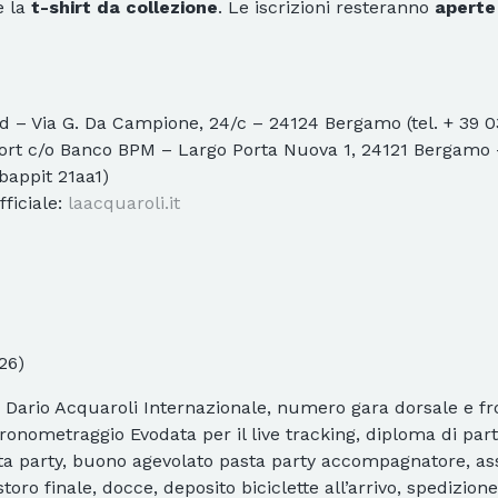
e la
t-shirt da collezione
. Le iscrizioni resteranno
aperte
 – Via G. Da Campione, 24/c – 24124 Bergamo (tel. + 39 0
port c/o Banco BPM – Largo Porta Nuova 1, 24121 Bergamo 
 bappit 21aa1)
fficiale:
laacquaroli.it
26)
La Dario Acquaroli Internazionale, numero gara dorsale e 
 cronometraggio Evodata per il live tracking, diploma di pa
asta party, buono agevolato pasta party accompagnatore, a
storo finale, docce, deposito biciclette all’arrivo, spedizion