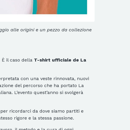
ggio alle origini e un pezzo da collezione
 È il caso della
T-shirt ufficiale de La
nterpretata con una veste rinnovata, nuovi
razione del percorso che ha portato La
iana. L’evento quest’anno si svolgerà
per ricordarci da dove siamo partiti e
tesso rigore e la stessa passione.
avoro, il metodo e la cura di ogni