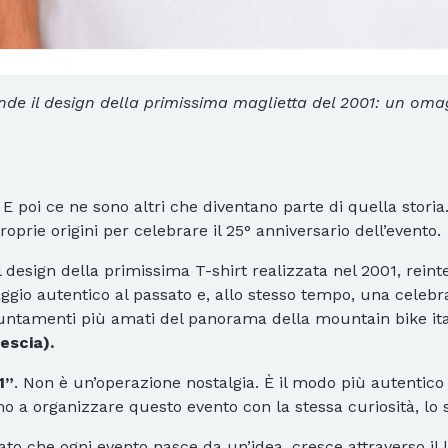
rende il design della primissima maglietta del 2001: un oma
E poi ce ne sono altri che diventano parte di quella storia.
roprie origini per celebrare il 25° anniversario dell’evento.
 al design della primissima T-shirt realizzata nel 2001, rei
maggio autentico al passato e, allo stesso tempo, una celeb
untamenti più amati del panorama della mountain bike ital
escia).
1”
. Non è un’operazione nostalgia. È il modo più autentico 
 a organizzare questo evento con la stessa curiosità, lo s
o che ogni evento nasce da un’idea, cresce attraverso il l