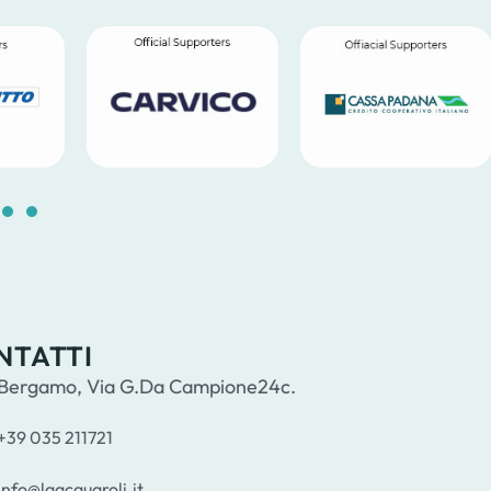
5
16
17
18
19
20
21
22
23
24
NTATTI
Bergamo, Via G.Da Campione24c.
+39 035 211721
info@laacquaroli.it