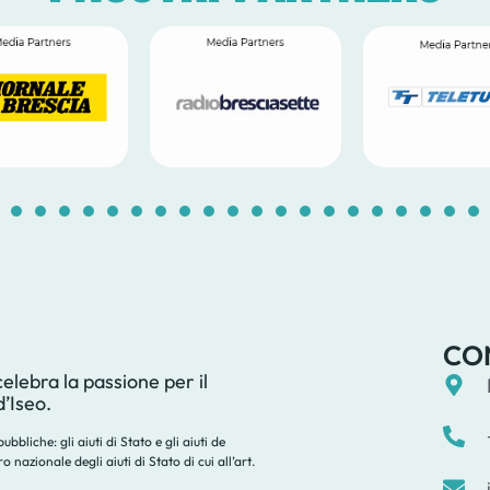
1
2
3
4
5
6
7
8
9
10
11
12
13
14
1
CO
lebra la passione per il
d’Iseo.
bbliche: gli aiuti di Stato e gli aiuti de
nazionale degli aiuti di Stato di cui all’art.