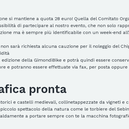
zione si mantiene a quota 28 euro! Quella del Comitato Orga
ossibilità di partecipare al nostro evento, che non solo rap
azione ma è sempre più identificabile con un week-end all’
non sarà richiesta alcuna cauzione per il noleggio del Chi
idità
 edizione della GimondiBike e potrà quindi essere conserv
bre e potranno essere effettuate via fax, per posta oppure 
afica pronta
storici e castelli medievali, collinetappezzate da vigneti e
un piccolo spettacolo della natura come le torbiere del Seb
caldamente a portare sempre con te la macchina fotografica