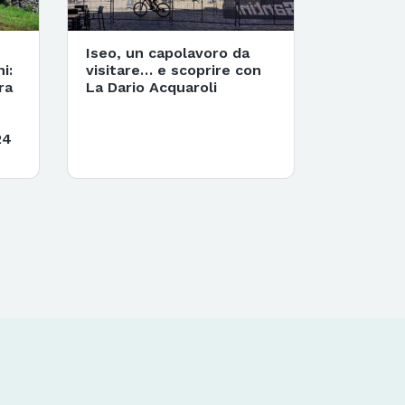
Iseo, un capolavoro da
i:
visitare… e scoprire con
ra
La Dario Acquaroli
24