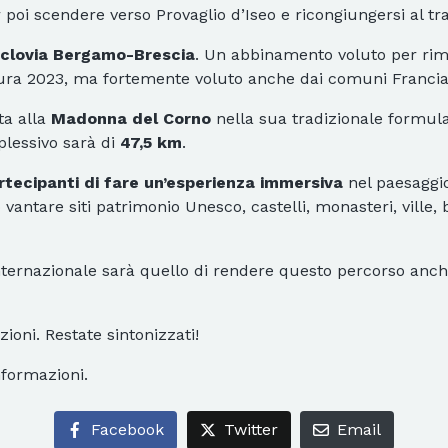
poi scendere verso Provaglio d’Iseo e ricongiungersi al tra
iclovia Bergamo-Brescia
. Un abbinamento voluto per rim
ltura 2023, ma fortemente voluto anche dai comuni Franciac
ta alla
Madonna del Corno
nella sua tradizionale formula
plessivo sarà di
47,5 km
.
rtecipanti di fare un’esperienza immersiva
nel paesaggio
antare siti patrimonio Unesco, castelli, monasteri, ville, b
ernazionale sarà quello di rendere questo percorso anche 
izioni. Restate sintonizzati!
nformazioni.
Facebook
Twitter
Email