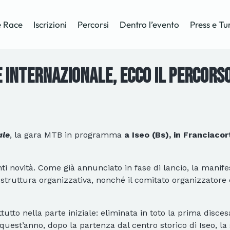
 Race
Iscrizioni
Percorsi
Dentro l’evento
Press e Tu
 Internazionale, ecco il percors
ale
, la gara MTB in programma
a Iseo (Bs), in Franciac
nti novità. Come già annunciato in fase di lancio, la manife
a struttura organizzativa, nonché il comitato organizzatore
ttutto nella parte iniziale: eliminata in toto la prima disc
quest’anno, dopo la partenza dal centro storico di Iseo, la