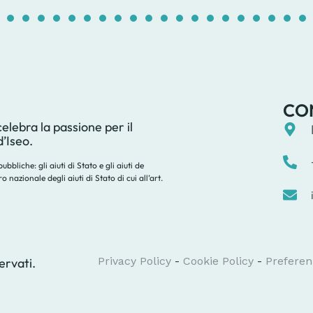
1
2
3
4
5
6
7
8
9
10
11
12
13
14
1
CO
lebra la passione per il
d’Iseo.
bbliche: gli aiuti di Stato e gli aiuti de
nazionale degli aiuti di Stato di cui all’art.
Privacy Policy
-
Cookie Policy
-
Preferen
servati.