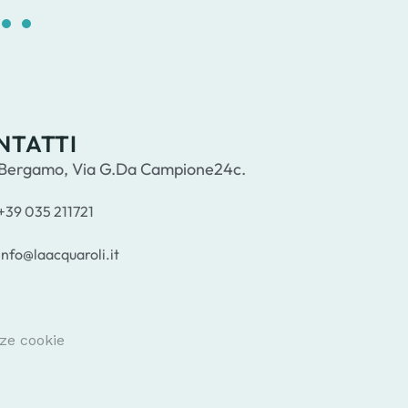
5
16
17
18
19
20
21
22
23
24
NTATTI
Bergamo, Via G.Da Campione24c.
+39 035 211721
info@laacquaroli.it
ze cookie