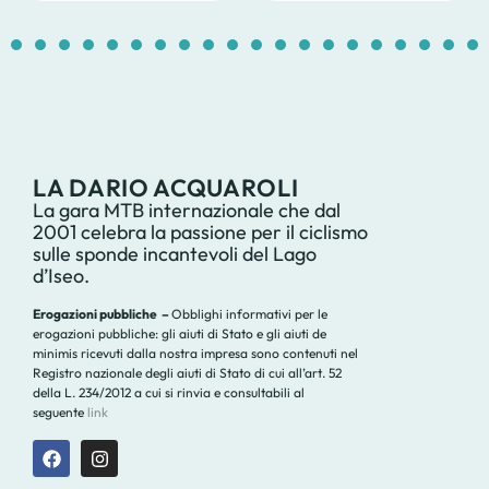
1
2
3
4
5
6
7
8
9
10
11
12
13
14
1
LA DARIO ACQUAROLI
La gara MTB internazionale che dal
2001 celebra la passione per il ciclismo
sulle sponde incantevoli del Lago
d’Iseo.
Erogazioni pubbliche –
Obblighi informativi per le
erogazioni pubbliche: gli aiuti di Stato e gli aiuti de
minimis ricevuti dalla nostra impresa sono contenuti nel
Registro nazionale degli aiuti di Stato di cui all’art. 52
della L. 234/2012 a cui si rinvia e consultabili al
seguente
link