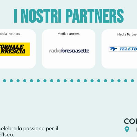
I nostri partners
1
2
3
4
5
6
7
8
9
10
11
12
13
14
1
CO
lebra la passione per il
d’Iseo.