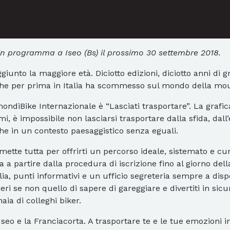
in programma a Iseo (Bs) il prossimo 30 settembre 2018.
iunto la maggiore età. Diciotto edizioni, diciotto anni di
 che per prima in Italia ha scommesso sul mondo della mou
mondiBike Internazionale è “Lasciati trasportare”. La graf
i, è impossibile non lasciarsi trasportare dalla sfida, dall
he in un contesto paesaggistico senza eguali.
 mette tutta per offrirti un percorso ideale, sistemato e 
tica a partire dalla procedura di iscrizione fino al giorno de
iglia, punti informativi e un ufficio segreteria sempre a dis
ri se non quello di sapere di gareggiare e divertiti in sicu
aia di colleghi biker.
: Iseo e la Franciacorta. A trasportare te e le tue emozioni