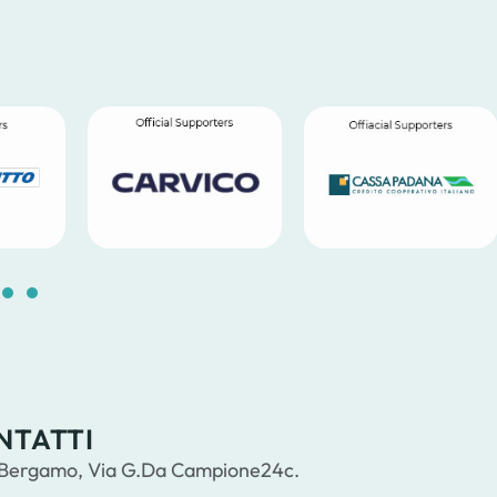
5
16
17
18
19
20
21
22
23
24
NTATTI
Bergamo, Via G.Da Campione24c.