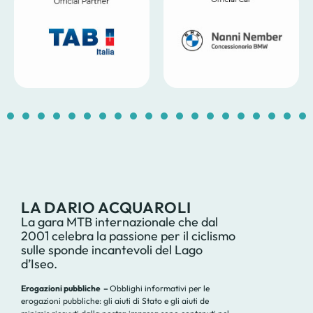
1
2
3
4
5
6
7
8
9
10
11
12
13
14
1
LA DARIO ACQUAROLI
La gara MTB internazionale che dal
2001 celebra la passione per il ciclismo
sulle sponde incantevoli del Lago
d’Iseo.
Erogazioni pubbliche –
Obblighi informativi per le
erogazioni pubbliche: gli aiuti di Stato e gli aiuti de