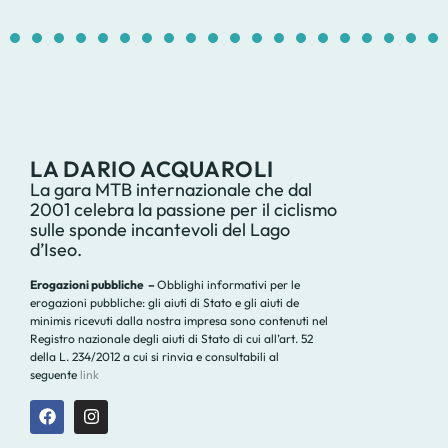
1
2
3
4
5
6
7
8
9
10
11
12
13
14
1
LA DARIO ACQUAROLI
La gara MTB internazionale che dal
2001 celebra la passione per il ciclismo
sulle sponde incantevoli del Lago
d’Iseo.
Erogazioni pubbliche –
Obblighi informativi per le
erogazioni pubbliche: gli aiuti di Stato e gli aiuti de
minimis ricevuti dalla nostra impresa sono contenuti nel
Registro nazionale degli aiuti di Stato di cui all’art. 52
della L. 234/2012 a cui si rinvia e consultabili al
seguente
link