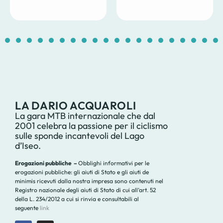
1
2
3
4
5
6
7
8
9
10
11
12
13
14
1
LA DARIO ACQUAROLI
La gara MTB internazionale che dal
2001 celebra la passione per il ciclismo
sulle sponde incantevoli del Lago
d’Iseo.
Erogazioni pubbliche –
Obblighi informativi per le
erogazioni pubbliche: gli aiuti di Stato e gli aiuti de
minimis ricevuti dalla nostra impresa sono contenuti nel
Registro nazionale degli aiuti di Stato di cui all’art. 52
della L. 234/2012 a cui si rinvia e consultabili al
seguente
link