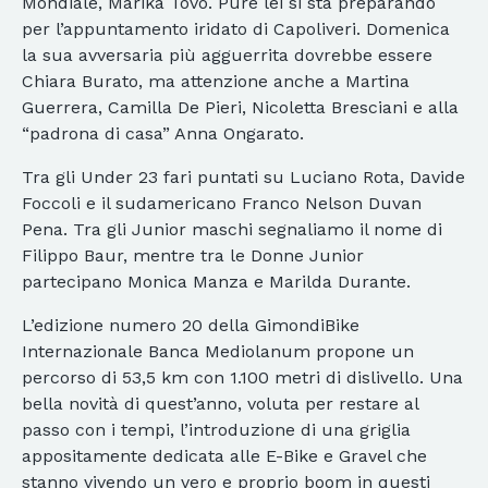
Mondiale, Marika Tovo. Pure lei si sta preparando
per l’appuntamento iridato di Capoliveri. Domenica
la sua avversaria più agguerrita dovrebbe essere
Chiara Burato, ma attenzione anche a Martina
Guerrera, Camilla De Pieri, Nicoletta Bresciani e alla
“padrona di casa” Anna Ongarato.
Tra gli Under 23 fari puntati su Luciano Rota, Davide
Foccoli e il sudamericano Franco Nelson Duvan
Pena. Tra gli Junior maschi segnaliamo il nome di
Filippo Baur, mentre tra le Donne Junior
partecipano Monica Manza e Marilda Durante.
L’edizione numero 20 della GimondiBike
Internazionale Banca Mediolanum propone un
percorso di 53,5 km con 1.100 metri di dislivello. Una
bella novità di quest’anno, voluta per restare al
passo con i tempi, l’introduzione di una griglia
appositamente dedicata alle E-Bike e Gravel che
stanno vivendo un vero e proprio boom in questi