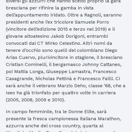
diversi gli azzurri che hanno scelto proprio la gara
bresciana per rifinire la gamba in vista
dell’appuntamento iridato. Oltre a Ragnoli, saranno
presidenti anche l’ex tricolore Samuele Porro
(vincitore dell’edizione 2015 e terzo nel 2019) e il
giovane altoatesino Jakob Dorigoni, entrambi
convocati dal CT Mirko Celestino. Altri nomi da
tenere d’occhio sono quelli del colombiano Diego
Arias Cuervo, plurivincitore in stagione, il bresciano
Cristian Cominelli, il bergamasco Johnny Cattaneo,
poi Mattia Longa, Giuseppe Lamastra, Francesco
Casagrande, Nicholas Pettinà e Francesco Failli. Ci
sarà anche il veterano Marzio Deho, classe ‘68, che a
Iseo ha già trionfato per quattro volte in carriera
(2005, 2008, 2009 e 2010).
In campo femminile, tra le Donne Elite, sarà
presente la fresca campionessa italiana Marathon,
azzurra anche del cross country, quarta al