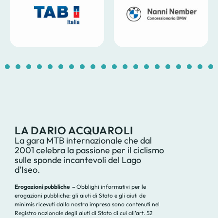
1
2
3
4
5
6
7
8
9
10
11
12
13
14
1
LA DARIO ACQUAROLI
La gara MTB internazionale che dal
2001 celebra la passione per il ciclismo
sulle sponde incantevoli del Lago
d’Iseo.
Erogazioni pubbliche –
Obblighi informativi per le
erogazioni pubbliche: gli aiuti di Stato e gli aiuti de
minimis ricevuti dalla nostra impresa sono contenuti nel
Registro nazionale degli aiuti di Stato di cui all’art. 52