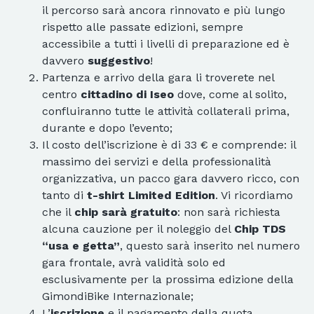
il percorso sarà ancora rinnovato e più lungo
rispetto alle passate edizioni, sempre
accessibile a tutti i livelli di preparazione ed è
davvero
suggestivo
!
Partenza e arrivo della gara li troverete nel
centro
cittadino di Iseo
dove, come al solito,
confluiranno tutte le attività collaterali prima,
durante e dopo l’evento;
Il costo dell’iscrizione è di 33 € e comprende: il
massimo dei servizi e della professionalità
organizzativa, un pacco gara davvero ricco, con
tanto di
t-shirt Limited Edition
. Vi ricordiamo
che il
chip sarà gratuito
: non sarà richiesta
alcuna cauzione per il noleggio del
Chip TDS
“usa e getta”
, questo sarà inserito nel numero
gara frontale, avrà validità solo ed
esclusivamente per la prossima edizione della
GimondiBike Internazionale;
L’
iscrizione
e il pagamento della quota