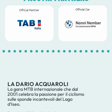
1
2
3
4
5
6
7
8
9
10
11
12
13
14
1
LA DARIO ACQUAROLI
La gara MTB internazionale che dal
2001 celebra la passione per il ciclismo
sulle sponde incantevoli del Lago
d’Iseo.