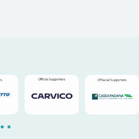
5
16
17
18
19
20
21
22
23
24