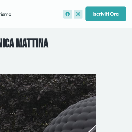
Iscriviti Ora
rismo
enica mattina