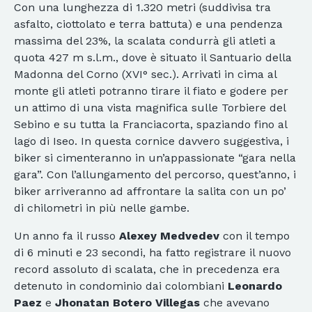
Con una lunghezza di 1.320 metri (suddivisa tra
asfalto, ciottolato e terra battuta) e una pendenza
massima del 23%, la scalata condurrà gli atleti a
quota 427 m s.l.m., dove è situato il Santuario della
Madonna del Corno (XVI° sec.). Arrivati in cima al
monte gli atleti potranno tirare il fiato e godere per
un attimo di una vista magnifica sulle Torbiere del
Sebino e su tutta la Franciacorta, spaziando fino al
lago di Iseo. In questa cornice davvero suggestiva, i
biker si cimenteranno in un’appassionate “gara nella
gara”. Con l’allungamento del percorso, quest’anno, i
biker arriveranno ad affrontare la salita con un po’
di chilometri in più nelle gambe.
Un anno fa il russo
Alexey Medvedev
con il tempo
di 6 minuti e 23 secondi, ha fatto registrare il nuovo
record assoluto di scalata, che in precedenza era
detenuto in condominio dai colombiani
Leonardo
Paez
e
Jhonatan Botero Villegas
che avevano