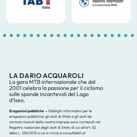
1
2
3
4
5
6
7
8
9
10
11
12
13
14
1
LA DARIO ACQUAROLI
La gara MTB internazionale che dal
2001 celebra la passione per il ciclismo
sulle sponde incantevoli del Lago
d’Iseo.
Erogazioni pubbliche –
Obblighi informativi per le
erogazioni pubbliche: gli aiuti di Stato e gli aiuti de
minimis ricevuti dalla nostra impresa sono contenuti nel
Registro nazionale degli aiuti di Stato di cui all’art. 52
della L. 234/2012 a cui si rinvia e consultabili al