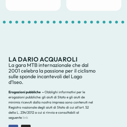
1
2
3
4
5
6
7
8
9
10
11
12
13
14
1
LA DARIO ACQUAROLI
La gara MTB internazionale che dal
2001 celebra la passione per il ciclismo
sulle sponde incantevoli del Lago
d’Iseo.
Erogazioni pubbliche –
Obblighi informativi per le
erogazioni pubbliche: gli aiuti di Stato e gli aiuti de
minimis ricevuti dalla nostra impresa sono contenuti nel
Registro nazionale degli aiuti di Stato di cui all’art. 52
della L. 234/2012 a cui si rinvia e consultabili al
seguente
link