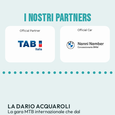
I nostri partners
1
2
3
4
5
6
7
8
9
10
11
12
13
14
1
LA DARIO ACQUAROLI
La gara MTB internazionale che dal