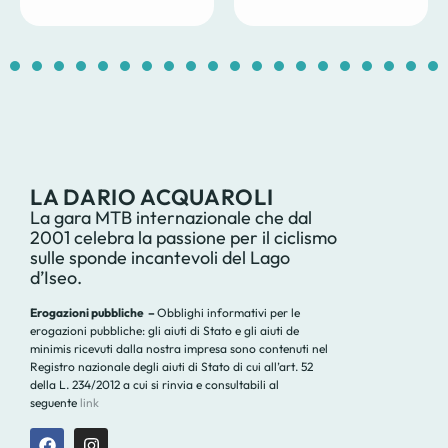
1
2
3
4
5
6
7
8
9
10
11
12
13
14
1
LA DARIO ACQUAROLI
La gara MTB internazionale che dal
2001 celebra la passione per il ciclismo
sulle sponde incantevoli del Lago
d’Iseo.
Erogazioni pubbliche –
Obblighi informativi per le
erogazioni pubbliche: gli aiuti di Stato e gli aiuti de
minimis ricevuti dalla nostra impresa sono contenuti nel
Registro nazionale degli aiuti di Stato di cui all’art. 52
della L. 234/2012 a cui si rinvia e consultabili al
seguente
link