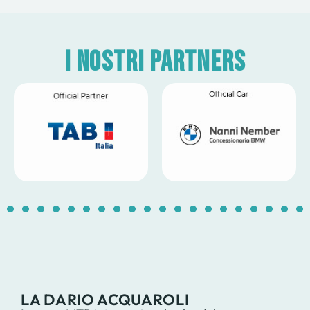
I nostri partners
1
2
3
4
5
6
7
8
9
10
11
12
13
14
1
LA DARIO ACQUAROLI