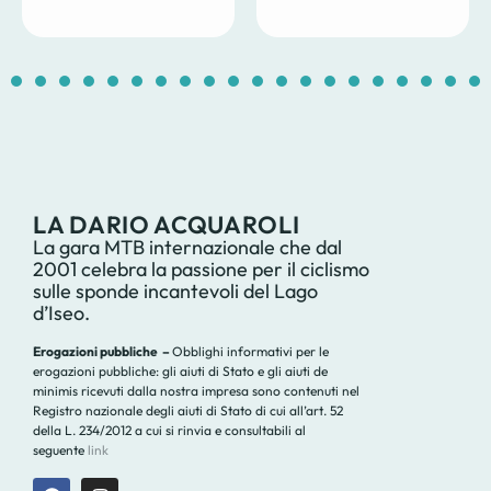
1
2
3
4
5
6
7
8
9
10
11
12
13
14
1
LA DARIO ACQUAROLI
La gara MTB internazionale che dal
2001 celebra la passione per il ciclismo
sulle sponde incantevoli del Lago
d’Iseo.
Erogazioni pubbliche –
Obblighi informativi per le
erogazioni pubbliche: gli aiuti di Stato e gli aiuti de
minimis ricevuti dalla nostra impresa sono contenuti nel
Registro nazionale degli aiuti di Stato di cui all’art. 52
della L. 234/2012 a cui si rinvia e consultabili al
seguente
link